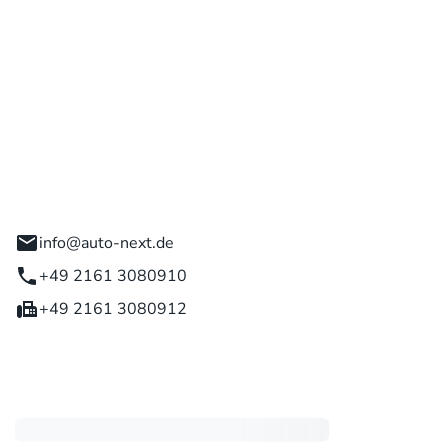
 GmbH
engladbach
info@auto-next.de
+49 2161 3080910
+49 2161 3080912
eiten