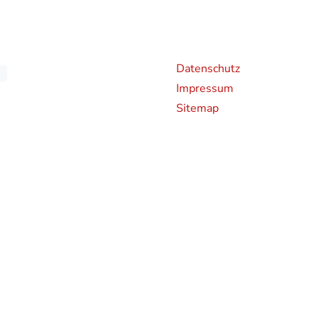
Weiterführende Links
An
Datenschutz
Impressum
Sitemap
chen CO2-Emissionen neuer Personenkraftwagen können dem 'Leitfaden über den Kraf
en und bei der Deutsche Automobil Treuhand GmbH (DAT), Hellmuth-Hirth-Straße 
rden bestimmte Neuwagen nach dem weltweit harmonisierten Prüfverfahren für Per
hren zur Messung des Kraftstoffverbrauchs und der CO2-Emissionen, typgenehmigt.
 realistischeren Prüfbedingungen sind die nach dem WLTP gemessenen Kraftstoffve