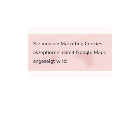
fahrt
Sie müssen Marketing Cookies
akzeptieren, damit Google Maps
angezeigt wird!
tstoffverbrauch, die CO2-Emissionen und den
1, 73760 Ostfildern-Scharnhausen bzw. im
sonenwagen und leichte Nutzfahrzeuge (World
 Ab dem 1. September 2018 wird das WLTP den
rbrauchs- und CO2-Emissionswerte in vielen