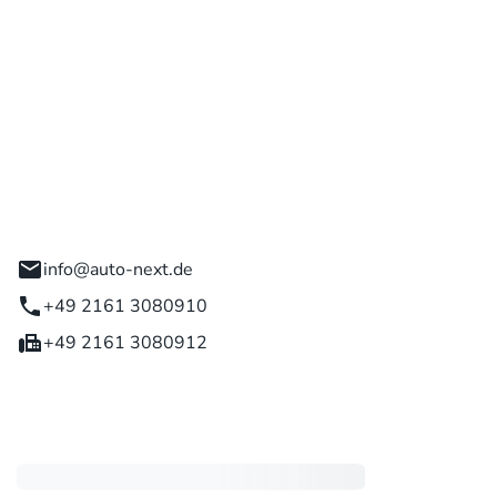
 GmbH
engladbach
info@auto-next.de
+49 2161 3080910
+49 2161 3080912
eiten