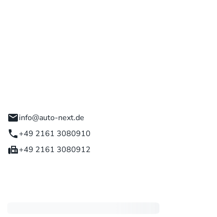
 GmbH
engladbach
info@auto-next.de
+49 2161 3080910
+49 2161 3080912
eiten