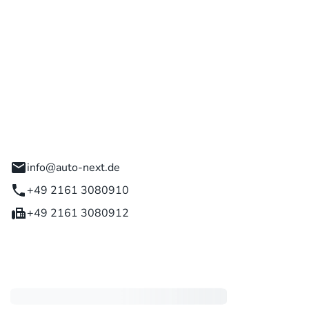
 GmbH
engladbach
info@auto-next.de
+49 2161 3080910
+49 2161 3080912
eiten