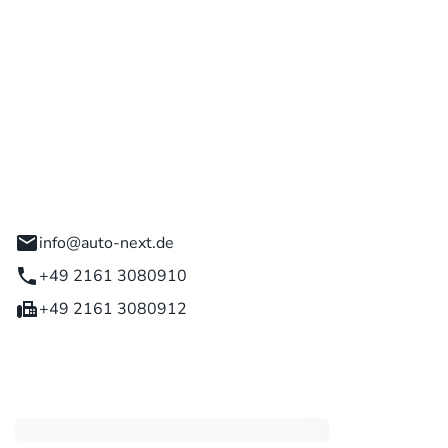
 GmbH
engladbach
info@auto-next.de
+49 2161 3080910
+49 2161 3080912
eiten