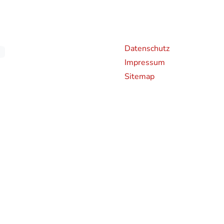
Weiterführende Links
An
Datenschutz
Impressum
Sitemap
chen CO2-Emissionen neuer Personenkraftwagen können dem 'Leitfaden über den Kraf
en und bei der Deutsche Automobil Treuhand GmbH (DAT), Hellmuth-Hirth-Straße 
rden bestimmte Neuwagen nach dem weltweit harmonisierten Prüfverfahren für Per
hren zur Messung des Kraftstoffverbrauchs und der CO2-Emissionen, typgenehmigt.
 realistischeren Prüfbedingungen sind die nach dem WLTP gemessenen Kraftstoffve