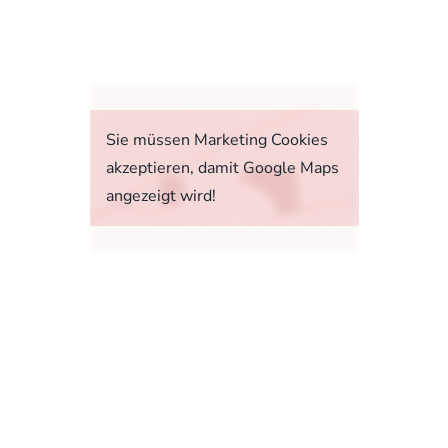
fahrt
Sie müssen Marketing Cookies
akzeptieren, damit Google Maps
angezeigt wird!
tstoffverbrauch, die CO2-Emissionen und den
1, 73760 Ostfildern-Scharnhausen bzw. im
sonenwagen und leichte Nutzfahrzeuge (World
 Ab dem 1. September 2018 wird das WLTP den
rbrauchs- und CO2-Emissionswerte in vielen