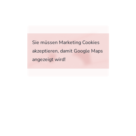
fahrt
Sie müssen Marketing Cookies
akzeptieren, damit Google Maps
angezeigt wird!
tstoffverbrauch, die CO2-Emissionen und den
1, 73760 Ostfildern-Scharnhausen bzw. im
sonenwagen und leichte Nutzfahrzeuge (World
 Ab dem 1. September 2018 wird das WLTP den
rbrauchs- und CO2-Emissionswerte in vielen