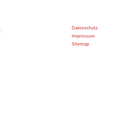
Weiterführende Links
An
Datenschutz
Impressum
Sitemap
chen CO2-Emissionen neuer Personenkraftwagen können dem 'Leitfaden über den Kraf
en und bei der Deutsche Automobil Treuhand GmbH (DAT), Hellmuth-Hirth-Straße 
rden bestimmte Neuwagen nach dem weltweit harmonisierten Prüfverfahren für Per
hren zur Messung des Kraftstoffverbrauchs und der CO2-Emissionen, typgenehmigt.
 realistischeren Prüfbedingungen sind die nach dem WLTP gemessenen Kraftstoffve