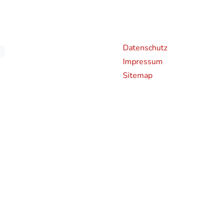
Weiterführende Links
An
Datenschutz
Impressum
Sitemap
chen CO2-Emissionen neuer Personenkraftwagen können dem 'Leitfaden über den Kraf
en und bei der Deutsche Automobil Treuhand GmbH (DAT), Hellmuth-Hirth-Straße 
rden bestimmte Neuwagen nach dem weltweit harmonisierten Prüfverfahren für Per
hren zur Messung des Kraftstoffverbrauchs und der CO2-Emissionen, typgenehmigt.
 realistischeren Prüfbedingungen sind die nach dem WLTP gemessenen Kraftstoffve