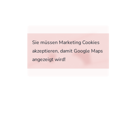
fahrt
Sie müssen Marketing Cookies
akzeptieren, damit Google Maps
angezeigt wird!
tstoffverbrauch, die CO2-Emissionen und den
1, 73760 Ostfildern-Scharnhausen bzw. im
sonenwagen und leichte Nutzfahrzeuge (World
 Ab dem 1. September 2018 wird das WLTP den
rbrauchs- und CO2-Emissionswerte in vielen