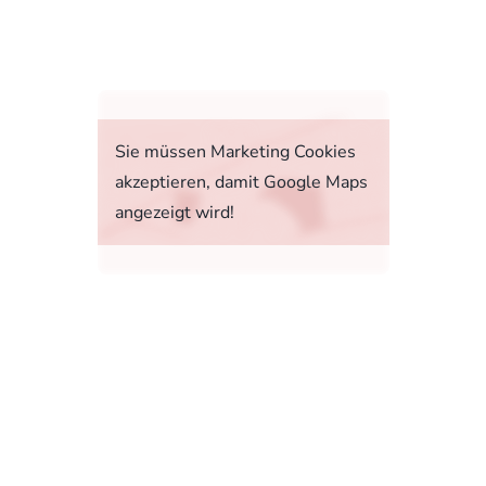
fahrt
Sie müssen Marketing Cookies
akzeptieren, damit Google Maps
angezeigt wird!
tstoffverbrauch, die CO2-Emissionen und den
1, 73760 Ostfildern-Scharnhausen bzw. im
sonenwagen und leichte Nutzfahrzeuge (World
 Ab dem 1. September 2018 wird das WLTP den
rbrauchs- und CO2-Emissionswerte in vielen