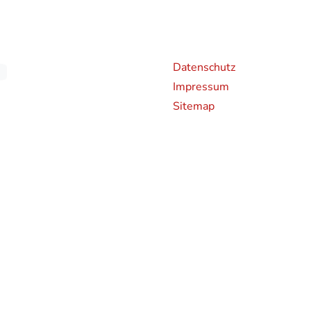
Weiterführende Links
An
Datenschutz
Impressum
Sitemap
chen CO2-Emissionen neuer Personenkraftwagen können dem 'Leitfaden über den Kraf
en und bei der Deutsche Automobil Treuhand GmbH (DAT), Hellmuth-Hirth-Straße 
rden bestimmte Neuwagen nach dem weltweit harmonisierten Prüfverfahren für Per
hren zur Messung des Kraftstoffverbrauchs und der CO2-Emissionen, typgenehmigt.
 realistischeren Prüfbedingungen sind die nach dem WLTP gemessenen Kraftstoffve