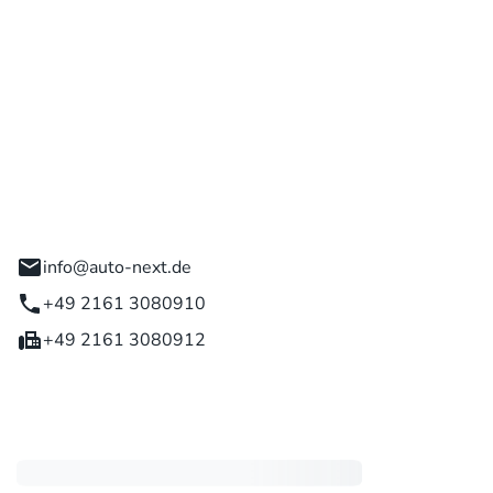
 GmbH
engladbach
info@auto-next.de
+49 2161 3080910
+49 2161 3080912
eiten