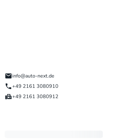
 GmbH
engladbach
info@auto-next.de
+49 2161 3080910
+49 2161 3080912
eiten