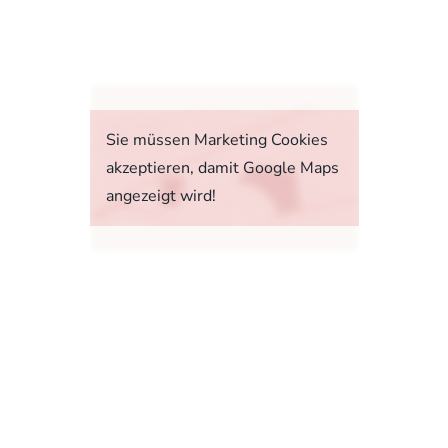
fahrt
Sie müssen Marketing Cookies
akzeptieren, damit Google Maps
angezeigt wird!
tstoffverbrauch, die CO2-Emissionen und den
1, 73760 Ostfildern-Scharnhausen bzw. im
sonenwagen und leichte Nutzfahrzeuge (World
 Ab dem 1. September 2018 wird das WLTP den
rbrauchs- und CO2-Emissionswerte in vielen