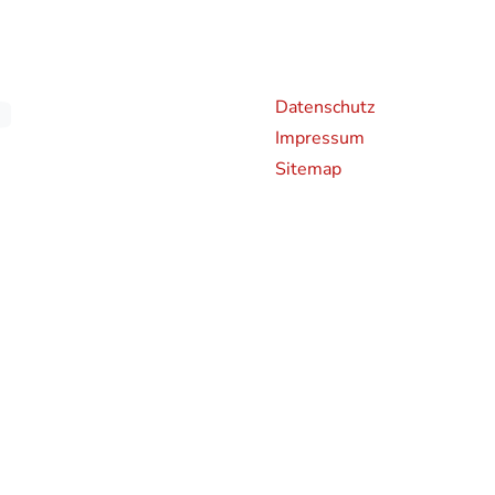
Weiterführende Links
An
Datenschutz
Impressum
Sitemap
chen CO2-Emissionen neuer Personenkraftwagen können dem 'Leitfaden über den Kraf
en und bei der Deutsche Automobil Treuhand GmbH (DAT), Hellmuth-Hirth-Straße 
rden bestimmte Neuwagen nach dem weltweit harmonisierten Prüfverfahren für Per
hren zur Messung des Kraftstoffverbrauchs und der CO2-Emissionen, typgenehmigt.
 realistischeren Prüfbedingungen sind die nach dem WLTP gemessenen Kraftstoffve