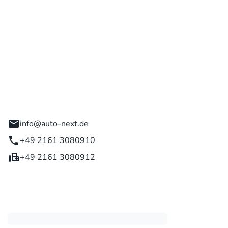
 GmbH
engladbach
info@auto-next.de
+49 2161 3080910
+49 2161 3080912
eiten