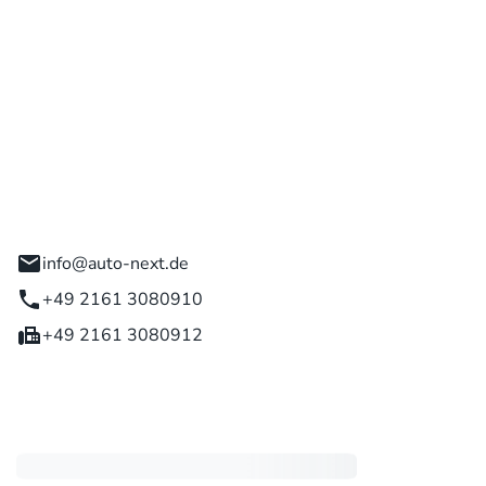
 GmbH
engladbach
info@auto-next.de
+49 2161 3080910
+49 2161 3080912
eiten