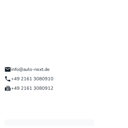
 GmbH
engladbach
info@auto-next.de
+49 2161 3080910
+49 2161 3080912
eiten