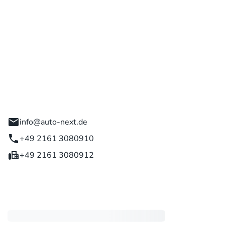
 GmbH
engladbach
info@auto-next.de
+49 2161 3080910
+49 2161 3080912
eiten