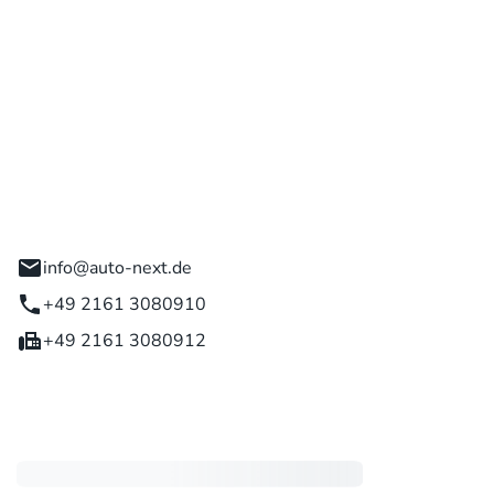
 GmbH
engladbach
info@auto-next.de
+49 2161 3080910
+49 2161 3080912
eiten