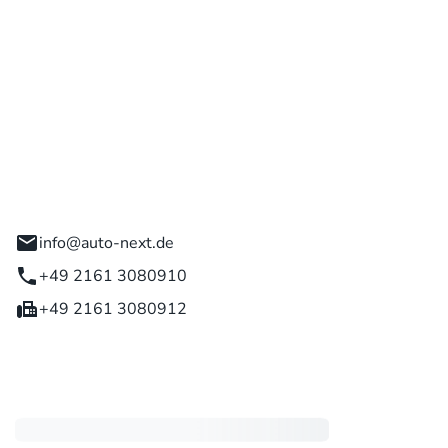
 GmbH
engladbach
info@auto-next.de
+49 2161 3080910
+49 2161 3080912
eiten