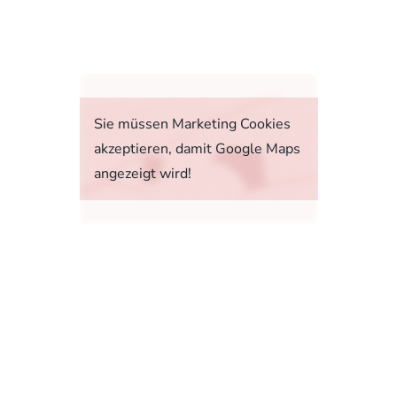
fahrt
Sie müssen Marketing Cookies
akzeptieren, damit Google Maps
angezeigt wird!
tstoffverbrauch, die CO2-Emissionen und den
1, 73760 Ostfildern-Scharnhausen bzw. im
sonenwagen und leichte Nutzfahrzeuge (World
 Ab dem 1. September 2018 wird das WLTP den
rbrauchs- und CO2-Emissionswerte in vielen