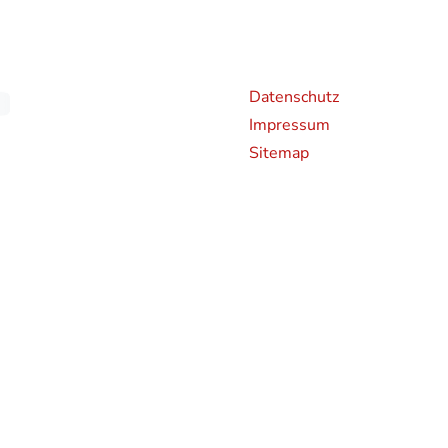
Weiterführende Links
An
Datenschutz
Impressum
Sitemap
chen CO2-Emissionen neuer Personenkraftwagen können dem 'Leitfaden über den Kraf
en und bei der Deutsche Automobil Treuhand GmbH (DAT), Hellmuth-Hirth-Straße 
rden bestimmte Neuwagen nach dem weltweit harmonisierten Prüfverfahren für Per
hren zur Messung des Kraftstoffverbrauchs und der CO2-Emissionen, typgenehmigt.
 realistischeren Prüfbedingungen sind die nach dem WLTP gemessenen Kraftstoffve