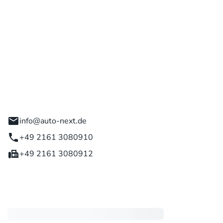
 GmbH
engladbach
info@auto-next.de
+49 2161 3080910
+49 2161 3080912
eiten