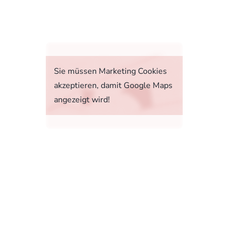
fahrt
Sie müssen Marketing Cookies
akzeptieren, damit Google Maps
angezeigt wird!
tstoffverbrauch, die CO2-Emissionen und den
1, 73760 Ostfildern-Scharnhausen bzw. im
sonenwagen und leichte Nutzfahrzeuge (World
 Ab dem 1. September 2018 wird das WLTP den
rbrauchs- und CO2-Emissionswerte in vielen