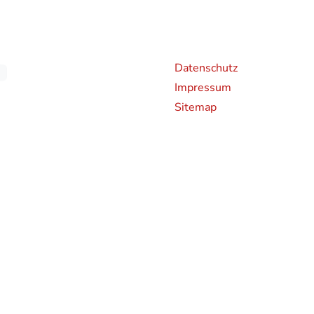
Weiterführende Links
An
Datenschutz
Impressum
Sitemap
chen CO2-Emissionen neuer Personenkraftwagen können dem 'Leitfaden über den Kraf
en und bei der Deutsche Automobil Treuhand GmbH (DAT), Hellmuth-Hirth-Straße 
rden bestimmte Neuwagen nach dem weltweit harmonisierten Prüfverfahren für Per
hren zur Messung des Kraftstoffverbrauchs und der CO2-Emissionen, typgenehmigt.
 realistischeren Prüfbedingungen sind die nach dem WLTP gemessenen Kraftstoffve