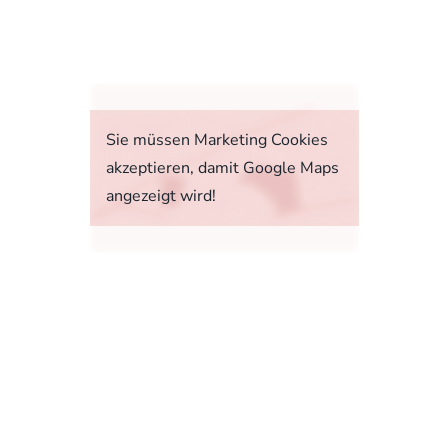
fahrt
Sie müssen Marketing Cookies
akzeptieren, damit Google Maps
angezeigt wird!
tstoffverbrauch, die CO2-Emissionen und den
1, 73760 Ostfildern-Scharnhausen bzw. im
sonenwagen und leichte Nutzfahrzeuge (World
 Ab dem 1. September 2018 wird das WLTP den
rbrauchs- und CO2-Emissionswerte in vielen