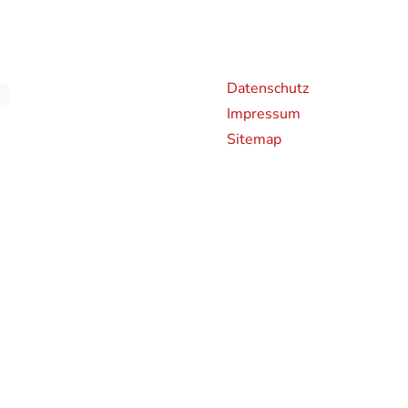
Weiterführende Links
An
Datenschutz
Impressum
Sitemap
chen CO2-Emissionen neuer Personenkraftwagen können dem 'Leitfaden über den Kraf
en und bei der Deutsche Automobil Treuhand GmbH (DAT), Hellmuth-Hirth-Straße 
rden bestimmte Neuwagen nach dem weltweit harmonisierten Prüfverfahren für Per
hren zur Messung des Kraftstoffverbrauchs und der CO2-Emissionen, typgenehmigt.
 realistischeren Prüfbedingungen sind die nach dem WLTP gemessenen Kraftstoffve