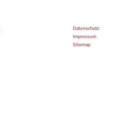
Weiterführende Links
An
Datenschutz
Impressum
Sitemap
chen CO2-Emissionen neuer Personenkraftwagen können dem 'Leitfaden über den Kraf
en und bei der Deutsche Automobil Treuhand GmbH (DAT), Hellmuth-Hirth-Straße 
rden bestimmte Neuwagen nach dem weltweit harmonisierten Prüfverfahren für Per
hren zur Messung des Kraftstoffverbrauchs und der CO2-Emissionen, typgenehmigt.
 realistischeren Prüfbedingungen sind die nach dem WLTP gemessenen Kraftstoffve