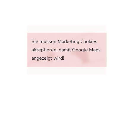
fahrt
Sie müssen Marketing Cookies
akzeptieren, damit Google Maps
angezeigt wird!
tstoffverbrauch, die CO2-Emissionen und den
1, 73760 Ostfildern-Scharnhausen bzw. im
sonenwagen und leichte Nutzfahrzeuge (World
 Ab dem 1. September 2018 wird das WLTP den
rbrauchs- und CO2-Emissionswerte in vielen