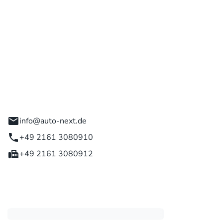
 GmbH
engladbach
info@auto-next.de
+49 2161 3080910
+49 2161 3080912
eiten