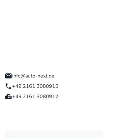
 GmbH
engladbach
info@auto-next.de
+49 2161 3080910
+49 2161 3080912
eiten