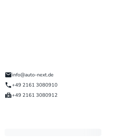
 GmbH
engladbach
info@auto-next.de
+49 2161 3080910
+49 2161 3080912
eiten