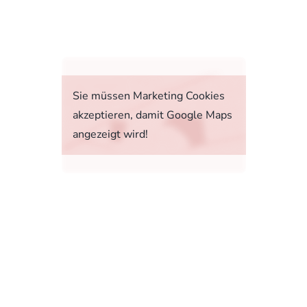
fahrt
Sie müssen Marketing Cookies
akzeptieren, damit Google Maps
angezeigt wird!
tstoffverbrauch, die CO2-Emissionen und den
1, 73760 Ostfildern-Scharnhausen bzw. im
sonenwagen und leichte Nutzfahrzeuge (World
 Ab dem 1. September 2018 wird das WLTP den
rbrauchs- und CO2-Emissionswerte in vielen