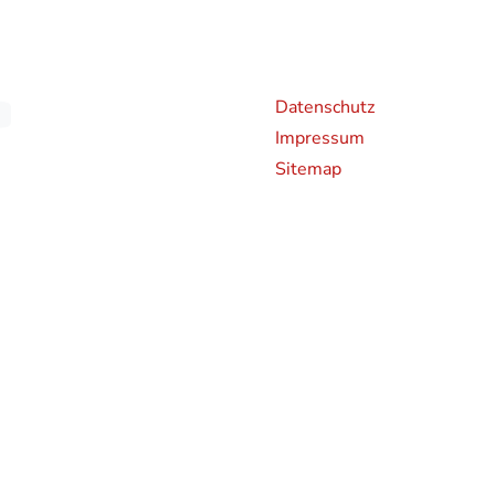
Weiterführende Links
An
Datenschutz
Impressum
Sitemap
chen CO2-Emissionen neuer Personenkraftwagen können dem 'Leitfaden über den Kraf
en und bei der Deutsche Automobil Treuhand GmbH (DAT), Hellmuth-Hirth-Straße 
rden bestimmte Neuwagen nach dem weltweit harmonisierten Prüfverfahren für Per
hren zur Messung des Kraftstoffverbrauchs und der CO2-Emissionen, typgenehmigt.
 realistischeren Prüfbedingungen sind die nach dem WLTP gemessenen Kraftstoffve