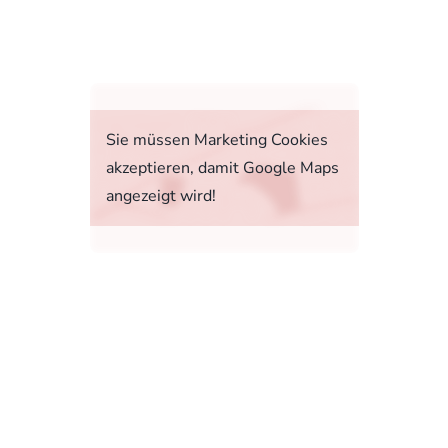
fahrt
Sie müssen Marketing Cookies
akzeptieren, damit Google Maps
angezeigt wird!
tstoffverbrauch, die CO2-Emissionen und den
1, 73760 Ostfildern-Scharnhausen bzw. im
sonenwagen und leichte Nutzfahrzeuge (World
 Ab dem 1. September 2018 wird das WLTP den
rbrauchs- und CO2-Emissionswerte in vielen