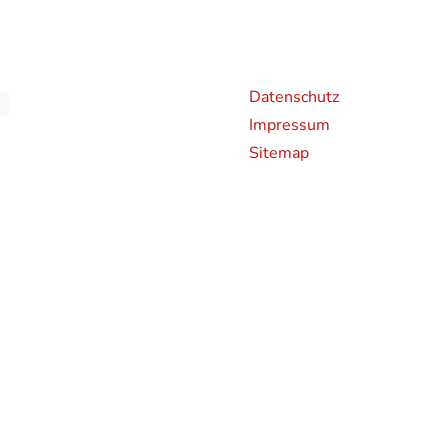
Weiterführende Links
An
Datenschutz
Impressum
Sitemap
chen CO2-Emissionen neuer Personenkraftwagen können dem 'Leitfaden über den Kraf
en und bei der Deutsche Automobil Treuhand GmbH (DAT), Hellmuth-Hirth-Straße 
rden bestimmte Neuwagen nach dem weltweit harmonisierten Prüfverfahren für Per
hren zur Messung des Kraftstoffverbrauchs und der CO2-Emissionen, typgenehmigt.
 realistischeren Prüfbedingungen sind die nach dem WLTP gemessenen Kraftstoffve