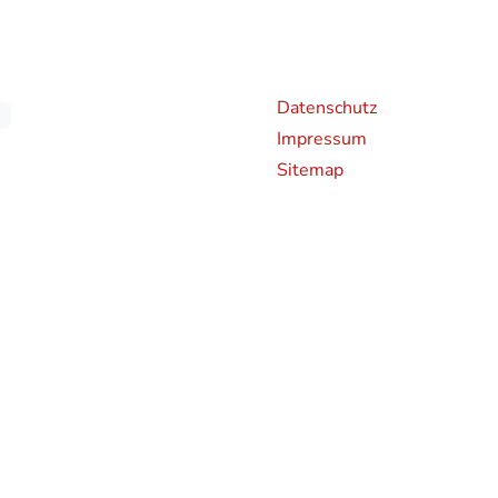
Weiterführende Links
An
Datenschutz
Impressum
Sitemap
chen CO2-Emissionen neuer Personenkraftwagen können dem 'Leitfaden über den Kraf
en und bei der Deutsche Automobil Treuhand GmbH (DAT), Hellmuth-Hirth-Straße 
rden bestimmte Neuwagen nach dem weltweit harmonisierten Prüfverfahren für Per
hren zur Messung des Kraftstoffverbrauchs und der CO2-Emissionen, typgenehmigt.
 realistischeren Prüfbedingungen sind die nach dem WLTP gemessenen Kraftstoffve