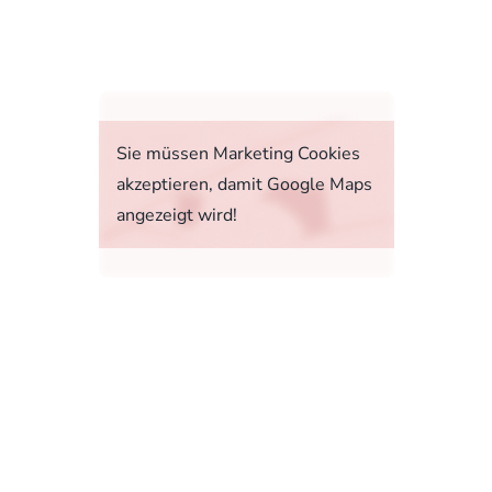
fahrt
Sie müssen Marketing Cookies
akzeptieren, damit Google Maps
angezeigt wird!
tstoffverbrauch, die CO2-Emissionen und den
1, 73760 Ostfildern-Scharnhausen bzw. im
sonenwagen und leichte Nutzfahrzeuge (World
 Ab dem 1. September 2018 wird das WLTP den
rbrauchs- und CO2-Emissionswerte in vielen