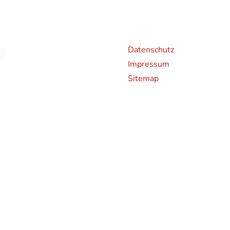
Weiterführende Links
An
Datenschutz
Impressum
Sitemap
chen CO2-Emissionen neuer Personenkraftwagen können dem 'Leitfaden über den Kraf
en und bei der Deutsche Automobil Treuhand GmbH (DAT), Hellmuth-Hirth-Straße 
rden bestimmte Neuwagen nach dem weltweit harmonisierten Prüfverfahren für Per
hren zur Messung des Kraftstoffverbrauchs und der CO2-Emissionen, typgenehmigt.
 realistischeren Prüfbedingungen sind die nach dem WLTP gemessenen Kraftstoffve