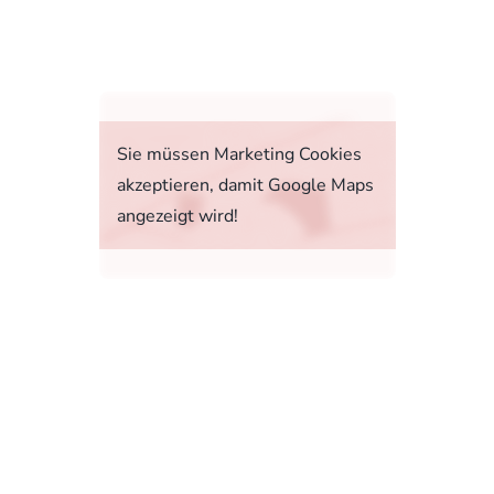
fahrt
Sie müssen Marketing Cookies
akzeptieren, damit Google Maps
angezeigt wird!
tstoffverbrauch, die CO2-Emissionen und den
1, 73760 Ostfildern-Scharnhausen bzw. im
sonenwagen und leichte Nutzfahrzeuge (World
 Ab dem 1. September 2018 wird das WLTP den
rbrauchs- und CO2-Emissionswerte in vielen