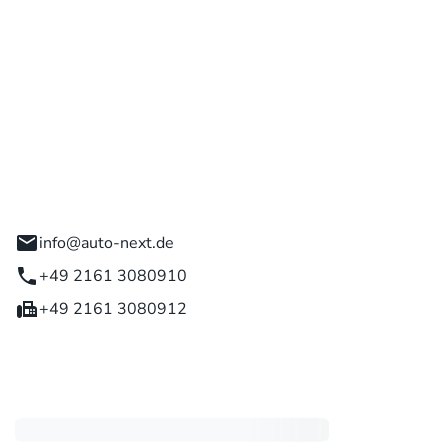
 GmbH
engladbach
info@auto-next.de
+49 2161 3080910
+49 2161 3080912
eiten