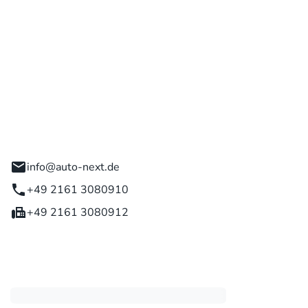
 GmbH
engladbach
info@auto-next.de
+49 2161 3080910
+49 2161 3080912
eiten